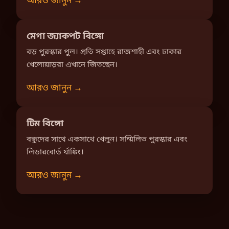
আরও জানুন →
মেগা জ্যাকপট বিঙ্গো
বড় পুরস্কার পুল। প্রতি সপ্তাহে রাজশাহী এবং ঢাকার
খেলোয়াড়রা এখানে জিতছেন।
আরও জানুন →
টিম বিঙ্গো
বন্ধুদের সাথে একসাথে খেলুন। সম্মিলিত পুরস্কার এবং
লিডারবোর্ড র্যাঙ্কিং।
আরও জানুন →