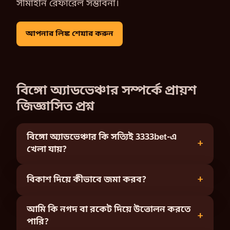
সীমাহীন রেফারেল সম্ভাবনা।
আপনার লিঙ্ক শেয়ার করুন
বিঙ্গো অ্যাডভেঞ্চার সম্পর্কে প্রায়শ
জিজ্ঞাসিত প্রশ্ন
বিঙ্গো অ্যাডভেঞ্চার কি সত্যিই 3333bet-এ
+
খেলা যায়?
হ্যাঁ, বিঙ্গো অ্যাডভেঞ্চার 3333bet-এর একটি প্রধান
+
বিকাশ দিয়ে কীভাবে জমা করব?
গেম। আমরা প্রতিদিন একাধিক রাউন্ড চালাই এবং
হাজার হাজার খেলোয়াড় অংশগ্রহণ করেন। আপনি
3333bet-এ লগইন করুন, "জমা করুন" বিকল্পে যান
আমি কি নগদ বা রকেট দিয়ে উত্তোলন করতে
+
যেকোনো সময় 3333bet অ্যাপ বা ওয়েবসাইটে লগইন
এবং বিকাশ নির্বাচন করুন। আপনার বিকাশ নম্বর
পারি?