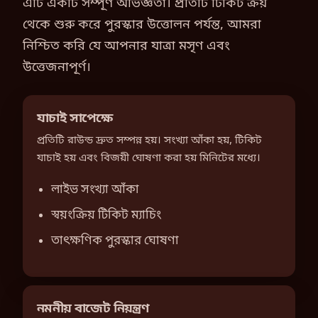
এটি একটি সম্পূর্ণ অভিজ্ঞতা। প্রতিটি টিকিট ক্রয়
থেকে শুরু করে পুরস্কার উত্তোলন পর্যন্ত, আমরা
নিশ্চিত করি যে আপনার যাত্রা মসৃণ এবং
উত্তেজনাপূর্ণ।
যাচাই সাপেক্ষে
প্রতিটি রাউন্ড দ্রুত সম্পন্ন হয়। সংখ্যা আঁকা হয়, টিকিট
যাচাই হয় এবং বিজয়ী ঘোষণা করা হয় মিনিটের মধ্যে।
লাইভ সংখ্যা আঁকা
স্বয়ংক্রিয় টিকিট ম্যাচিং
তাৎক্ষণিক পুরস্কার ঘোষণা
নমনীয় বাজেট নিয়ন্ত্রণ